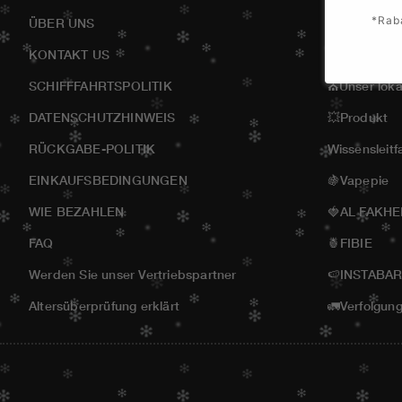
*Rab
ÜBER UNS
Home
KONTAKT US
🤝Käufersh
SCHIFFFAHRTSPOLITIK
⛪Unser loka
DATENSCHUTZHINWEIS
💥Produkt
RÜCKGABE-POLITIK
Wissensleitf
EINKAUFSBEDINGUNGEN
🍇Vapepie
WIE BEZAHLEN
🍓AL FAKH
FAQ
🍍FIBIE
Werden Sie unser Vertriebspartner
🍉INSTABA
Altersüberprüfung erklärt
🚛Verfolgun