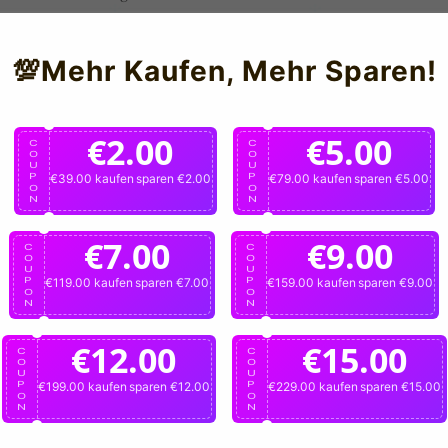
Anmeldung
💯Mehr Kaufen, Mehr Sparen!
€2.00
€5.00
C
C
O
O
U
U
P
€39.00 kaufen
sparen €2.00
P
€79.00 kaufen
sparen €5.00
O
O
N
N
€7.00
€9.00
C
C
O
O
U
U
P
€119.00 kaufen
sparen €7.00
P
€159.00 kaufen
sparen €9.00
O
O
N
N
€12.00
€15.00
C
C
O
O
U
U
P
€199.00 kaufen
sparen €12.00
P
€229.00 kaufen
sparen €15.00
O
O
N
N
ü
Newsletter