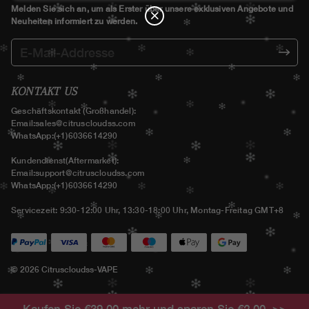
N
Melden Sie sich an, um als Erster über unsere exklusiven Angebote und
Neuheiten informiert zu werden.
€12.00
C
O
U
P
€199.00 kaufen
sparen €12.00
O
N
KONTAKT US
€15.00
C
Geschäftskontakt (Großhandel):
O
Email:
sales@citruscloudss.com
U
P
€229.00 kaufen
sparen €15.00
WhatsApp:(+1)6036614290
O
N
Kundendienst(Aftermarket):
Email:
support@citruscloudss.com
WhatsApp:(+1)6036614290
Servicezeit: 9:30-12:00 Uhr, 13:30-18:00 Uhr, Montag-Freitag GMT+8
© 2026 Citruscloudss-VAPE