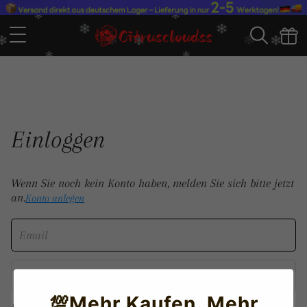
Einloggen
Wenn Sie noch kein Konto haben, melden Sie sich bitte jetzt
an.
Konto anlegen
💯Mehr Kaufen, Mehr