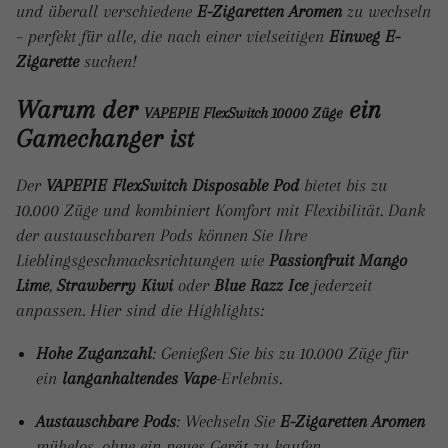
und überall verschiedene
E-Zigaretten Aromen
zu wechseln
– perfekt für alle, die nach einer vielseitigen
Einweg E-
Zigarette
suchen!
Warum der
ein
VAPEPIE FlexSwitch 10000 Züge
Gamechanger ist
Der
VAPEPIE FlexSwitch Disposable Pod
bietet bis zu
10.000 Züge und kombiniert Komfort mit Flexibilität. Dank
der austauschbaren Pods können Sie Ihre
Lieblingsgeschmacksrichtungen wie
Passionfruit Mango
Lime
,
Strawberry Kiwi
oder
Blue Razz Ice
jederzeit
anpassen. Hier sind die Highlights:
Hohe Zuganzahl
: Genießen Sie bis zu 10.000 Züge für
ein
langanhaltendes Vape
-Erlebnis.
Austauschbare Pods
: Wechseln Sie
E-Zigaretten Aromen
mühelos, ohne ein neues Gerät zu kaufen.