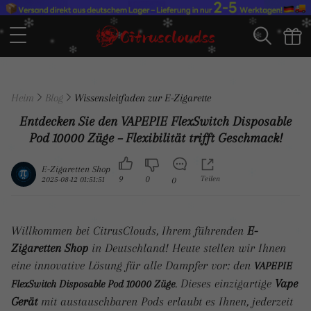
Heim
Blog
Wissensleitfaden zur E-Zigarette
Entdecken Sie den VAPEPIE FlexSwitch Disposable
Pod 10000 Züge – Flexibilität trifft Geschmack!
E-Zigaretten Shop
9
0
Teilen
2025-08-12 01:51:51
0
Willkommen bei CitrusClouds, Ihrem führenden
E-
Zigaretten Shop
in Deutschland! Heute stellen wir Ihnen
eine innovative Lösung für alle Dampfer vor: den
VAPEPIE
. Dieses einzigartige
Vape
FlexSwitch Disposable Pod 10000 Züge
Gerät
mit austauschbaren Pods erlaubt es Ihnen, jederzeit