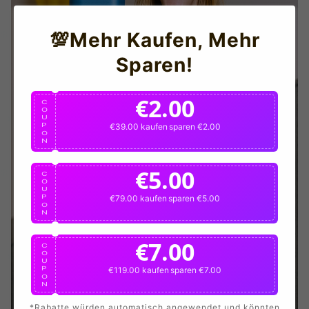
💯Mehr Kaufen, Mehr
Sparen!
€2.00
C
O
U
P
€39.00 kaufen
sparen €2.00
O
N
€5.00
C
O
U
P
€79.00 kaufen
sparen €5.00
O
N
€7.00
C
O
U
P
€119.00 kaufen
sparen €7.00
O
N
*Rabatte würden automatisch angewendet und könnten