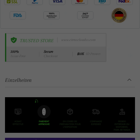
TRUSTED STORE
www.citruscloudss.com
100%
Secure
$10K
ID Protect
Issue-Free
Checkout
Einzelheiten