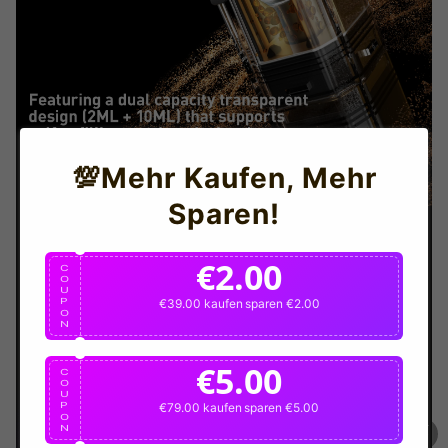
💯Mehr Kaufen, Mehr
Sparen!
TRUSTED STORE
€2.00
C
www.citruscloudss.com
O
U
P
€39.00 kaufen
sparen €2.00
This store has earned the following certifications.
O
N
Certified Secure
Certified
€5.00
C
O
U
P
€79.00 kaufen
sparen €5.00
100% Issue-Free
Certified
O
N