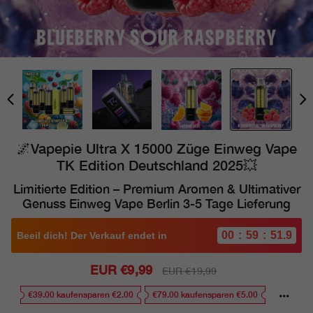
🌌Vapepie Ultra X 15000 Züge Einweg Vape
TK Edition Deutschland 2025💥
Limitierte Edition – Premium Aromen & Ultimativer
Genuss Einweg Vape Berlin 3-5 Tage Lieferung
00
59
50.0
:
:
Beeil dich! Der Verkauf endet in
Sale
EUR €9,99
Regular
EUR €19,99
price
price
€39.00 kaufensparen €2.00
€79.00 kaufensparen €5.00