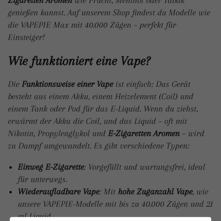
Zigaretten Aromen
wie Frucht, Menthol oder Tabak
genießen kannst. Auf unserem Shop findest du Modelle wie
die VAPEPIE Max mit 40.000 Zügen – perfekt für
Einsteiger!
Wie funktioniert eine Vape?
Die
Funktionsweise einer Vape
ist einfach: Das Gerät
besteht aus einem Akku, einem Heizelement (Coil) und
einem Tank oder Pod für das E-Liquid. Wenn du ziehst,
erwärmt der Akku die Coil, und das Liquid – oft mit
Nikotin, Propylenglykol und
E-Zigaretten Aromen
– wird
zu Dampf umgewandelt. Es gibt verschiedene Typen:
Einweg E-Zigarette
: Vorgefüllt und wartungsfrei, ideal
für unterwegs.
Wiederaufladbare Vape
: Mit
hohe Zuganzahl Vape
, wie
unsere VAPEPIE-Modelle mit bis zu 40.000 Zügen und 21
ml Liquid.