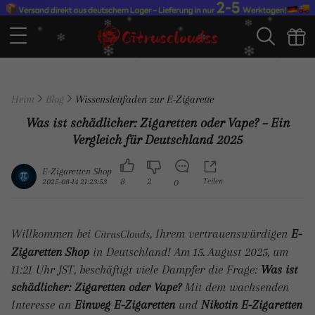
Heim
Blog
Wissensleitfaden zur E-Zigarette
Was ist schädlicher: Zigaretten oder Vape? – Ein
Vergleich für Deutschland 2025
E-Zigaretten Shop
8
2
Teilen
2025-08-14 21:23:53
0
Willkommen bei
, Ihrem vertrauenswürdigen
E-
CitrusClouds
Zigaretten Shop
in Deutschland! Am 15. August 2025, um
11:21 Uhr JST, beschäftigt viele Dampfer die Frage:
Was ist
schädlicher: Zigaretten oder Vape?
Mit dem wachsenden
Interesse an
Einweg E-Zigaretten
und
Nikotin E-Zigaretten