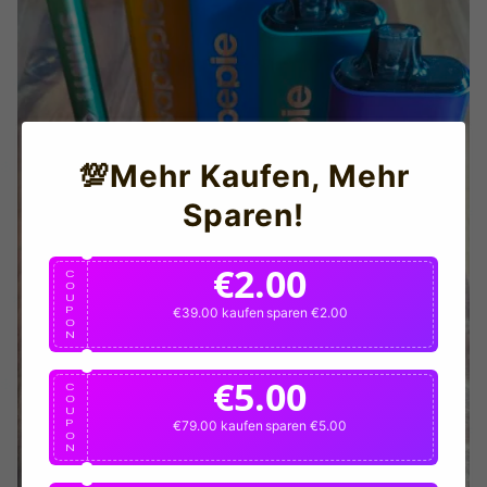
💯Mehr Kaufen, Mehr
Sparen!
€2.00
C
O
U
P
€39.00 kaufen
sparen €2.00
O
N
€5.00
C
O
U
P
€79.00 kaufen
sparen €5.00
O
N