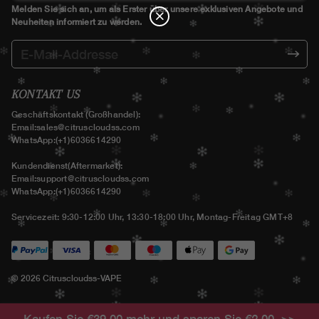
N
Melden Sie sich an, um als Erster über unsere exklusiven Angebote und
Neuheiten informiert zu werden.
€12.00
C
O
U
P
€199.00 kaufen
sparen €12.00
O
N
KONTAKT US
€15.00
C
Geschäftskontakt (Großhandel):
O
Email:
sales@citruscloudss.com
U
P
€229.00 kaufen
sparen €15.00
WhatsApp:(+1)6036614290
O
N
Kundendienst(Aftermarket):
Email:
support@citruscloudss.com
WhatsApp:(+1)6036614290
Servicezeit: 9:30-12:00 Uhr, 13:30-18:00 Uhr, Montag-Freitag GMT+8
© 2026 Citruscloudss-VAPE