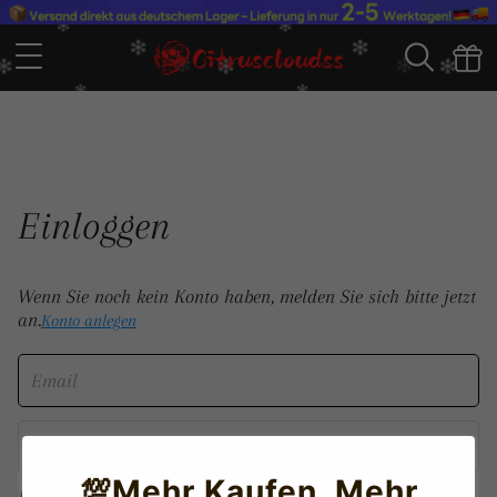
Einloggen
Wenn Sie noch kein Konto haben, melden Sie sich bitte jetzt
an.
Konto anlegen
💯Mehr Kaufen, Mehr