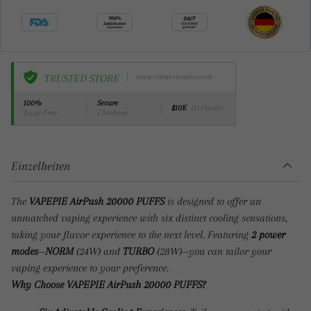
TRUSTED STORE
www.citruscloudss.com
100%
Secure
$10K
ID Protect
Issue-Free
Checkout
Einzelheiten