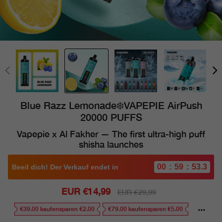
Blue Razz Lemonade❄️VAPEPIE AirPush
20000 PUFFS
Vapepie x Al Fakher — The first ultra-high puff
shisha launches
00
59
52.0
:
:
Beeil dich! Der Verkauf endet in
Sale
EUR €14,99
Regular
EUR €29,99
price
price
€39.00 kaufensparen €2.00
€79.00 kaufensparen €5.00