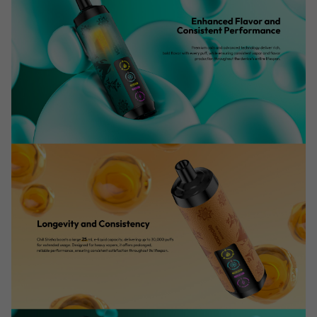
€15.00
O
U
P
€229.00 kaufen
sparen €15.00
O
N