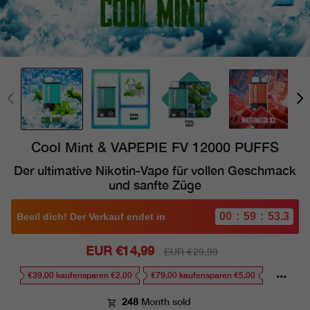
Cool Mint & VAPEPIE FV 12000 PUFFS
Der ultimative Nikotin-Vape für vollen Geschmack
und sanfte Züge
00
59
52.4
:
:
Beeil dich! Der Verkauf endet in
Sale
EUR €14,99
Regular
EUR €29,99
price
price
€39.00 kaufensparen €2.00
€79.00 kaufensparen €5.00
248
Month sold