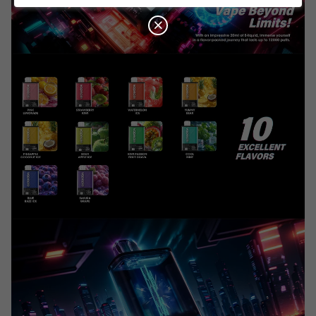
O
N
€12.00
C
O
U
P
€199.00 kaufen
sparen €12.00
O
N
€15.00
C
O
U
P
€229.00 kaufen
sparen €15.00
O
N