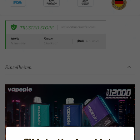
TRUSTED STORE
www.citruscloudss.com
100%
Secure
$10K
ID Protect
Issue-Free
Checkout
Einzelheiten