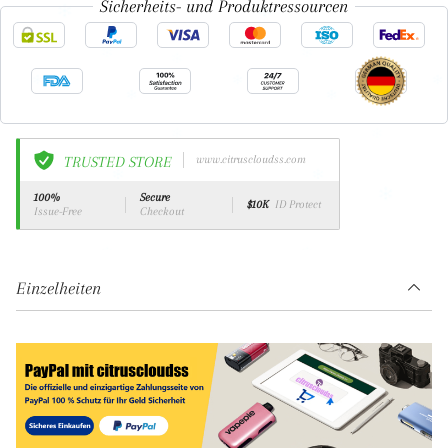
Sicherheits- und Produktressourcen
TRUSTED STORE
www.citruscloudss.com
100%
Secure
$10K
ID Protect
Issue-Free
Checkout
Einzelheiten