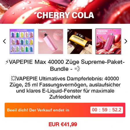
⚡VAPEPIE Max 40000 Züge Supreme-Paket-
Bundle - 💨
💥VAPEPIE Ultimatives Dampferlebnis: 40000
Züge, 25 ml Fassungsvermögen, auslaufsicher
und klares E-Liquid-Fenster für maximale
Zufriedenheit
00
59
48.8
:
:
Beeil dich! Der Verkauf endet in
Sale
EUR €41,99
Regular