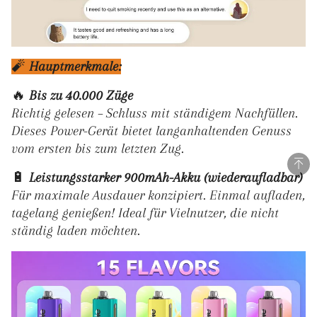
TRUSTED STORE
www.citruscloudss.com
This store has earned the following certifications.
Certified Secure
Certified
100% Issue-Free
Certified
Verified Business
Certified
Data Protection
Certified
View Details